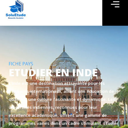
FICHE PAYS
ETUDIER EN INDE
L’Inde est une destination attrayante pour les
étudiants internationaux, alliant une éducation de
qualité à une culture fascinante et dynamique. Les
universités indiennes, reconnues pour leur
excellence académique, offrent une gamme de
programmes variés dans un cadre stimulant. Étudier