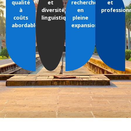
qualité
et
recherche
et
à
diversité
en
profession
coûts
linguistique
pleine
abordables
expansion